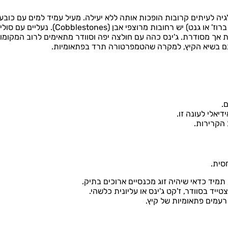
יה לעיתים קרובות הופכות אותה ללא יעילה.
מעיל עמיד למים עם כובע (Hood) הוא הפתרון הטוב ביו
ו גנט) יש רחובות מרוצפי אבן (Cobblestones).
נעליים עם סולי
 אך מסודרת.
ג'ינס כהה עם חולצה יפה וסוודר מתאימים לרוב המקומו
 גם בשיא הקיץ, למקרה שהטמפרטורה תרד בפתאומיות.
.
יאלי לעונה זו.
 הקרירות.
סית.
תמיד כדאי שיהיה זוג מכנסיים ארוכים בתיק.
ד בסוודר, ז'קט ג'ינס או עליונית כלשהי.
עמים פתאומיות של קיץ.