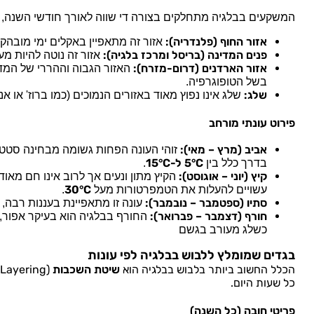
המשקעים בבלגיה מתחלקים בצורה די שווה לאורך חודשי השנה, כ
אזור החוף (פלנדריה):
אזור זה מתאפיין באקלים ימי מובהק 
פנים המדינה (בריסל ומרכז בלגיה):
אזור זה נוטה להיות מ
אזור הארדנים (דרום-מזרח):
האזור הגבוה וההררי של המדינ
בשל הטופוגרפיה.
שלג:
שלג אינו נפוץ מאוד באזורים הנמוכים (כמו ברוז' או 
פירוט עונתי מורחב
אביב (מרץ – מאי):
זוהי העונה הפחות גשומה מבחינה סטטיס
5°C ל-15°C
בדרך כלל בין
.
קיץ (יוני – אוגוסט):
הקיץ מתון ונעים אך לרוב אינו חם מא
30°C
עשויים להעלות את הטמפרטורות מעל
.
סתיו (ספטמבר – נובמבר):
עונה זו מתאפיינת בעננות רבה,
חורף (דצמבר – פברואר):
החורף בבלגיה הוא בעיקר אפור, ר
כשלג מעורב בגשם
בגדים שמומלץ ללבוש בבלגיה לפי עונות
הכלל החשוב ביותר בלבוש בבלגיה הוא
שיטת השכבות
(Layering).
כל שעות היום.
פריטי חובה (כל השנה)