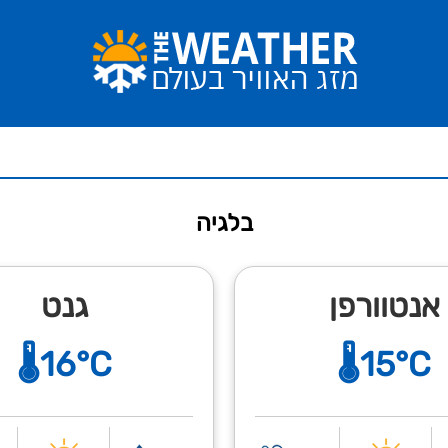
בלגיה
אנטוורפן
גנט
🌡️16°C
🌡️15°C