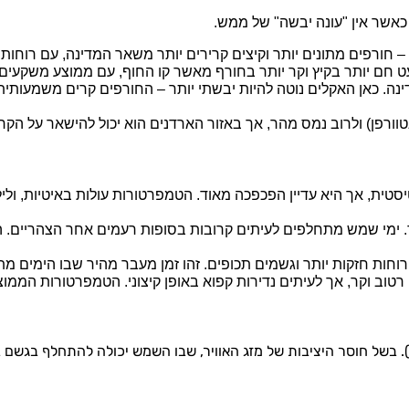
אשר אין "עונה יבשה" של ממש.
– חורפים מתונים יותר וקיצים קרירים יותר משאר המדינה, עם רוחות ח
עט חם יותר בקיץ וקר יותר בחורף מאשר קו החוף, עם ממוצע משקעים 
ה. כאן האקלים נוטה להיות יבשתי יותר – החורפים קרים משמעותית ע
אנטוורפן) ולרוב נמס מהר, אך באזור הארדנים הוא יכול להישאר על ה
טית, אך היא עדיין הפכפכה מאוד. הטמפרטורות עולות באיטיות, וליל
וד. ימי שמש מתחלפים לעיתים קרובות בסופות רעמים אחר הצהריים. 
 רוחות חזקות יותר וגשמים תכופים. זהו זמן מעבר מהיר שבו הימים 
טוב וקר, אך לעיתים נדירות קפוא באופן קיצוני. הטמפרטורות הממוצ
בשל חוסר היציבות של מזג האוויר,
שבו השמש יכולה להתחלף בגשם ב