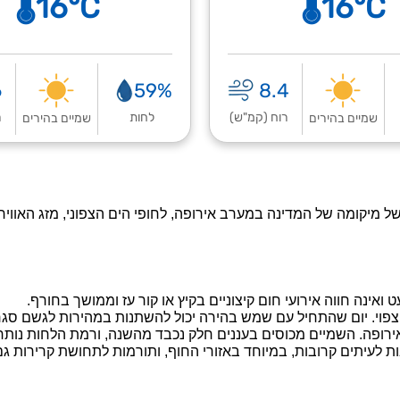
🌡️16°C
🌡️16°C
6
59%
8.4
רוח (קמ"ש)
לחות
ר
שמיים בהירים
שמיים בהירים
פן). בשל מיקומה של המדינה במערב אירופה, לחופי הים הצפוני, מזג ה
ואינה חווה אירועי חום קיצוניים בקיץ או קור עז וממושך בחורף.
 צפוי. יום שהתחיל עם שמש בהירה יכול להשתנות במהירות לגשם סגר
ירופה. השמיים מכוסים בעננים חלק נכבד מהשנה, ורמת הלחות נותר
ת לעיתים קרובות, במיוחד באזורי החוף, ותורמות לתחושת קרירות ג