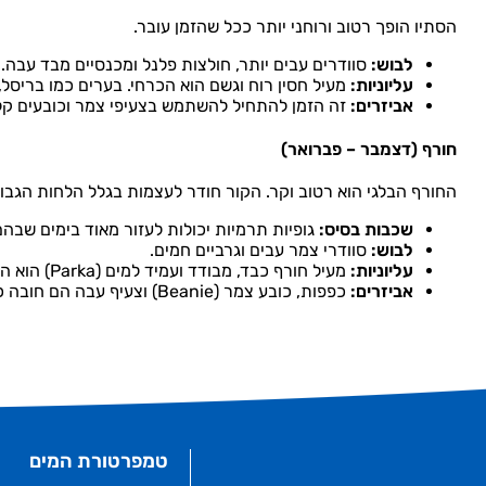
הסתיו הופך רטוב ורוחני יותר ככל שהזמן עובר.
לבוש:
סוודרים עבים יותר, חולצות פלנל ומכנסיים מבד עבה.
עליוניות:
מעיל חסין רוח וגשם הוא הכרחי. בערים כמו בריסל, מעיל ארוך (Overcoat) הוא פ
אביזרים:
זה הזמן להתחיל להשתמש בצעיפי צמר וכובעים קלי
חורף (דצמבר – פברואר)
החורף הבלגי הוא רטוב וקר. הקור חודר לעצמות בגלל הלחות הגבו
שכבות בסיס:
גופיות תרמיות יכולות לעזור מאוד בימים שבה
לבוש:
סוודרי צמר עבים וגרביים חמים.
עליוניות:
מעיל חורף כבד, מבודד ועמיד למים (Parka) הוא הבחירה הטובה ביותר.
אביזרים:
כפפות, כובע צמר (Beanie) וצעיף עבה הם חובה כדי להתמודד עם הרוחות הקרות.
טמפרטורת המים