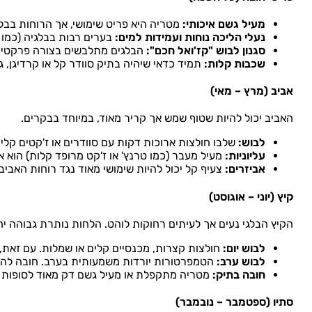
מעיל גשם איכותי:
מטריה היא פריט שימושי,
אך הרוחות בבלג
נעלי הליכה נוחות ועמידות למים:
בערים רבות בבלגיה (כמו ברוז' א
סגנון לבוש "קז'ואל חכם":
הבלגים מתלבשים בצורה פרקטית
שכבות קלות:
תמיד כדאי שיהיה בתיק סוודר קל או קרדיגן,
אביב (מרץ – מאי)
האביב יכול להיות שטוף שמש אך קריר מאוד, במיוחד בבקרים.
לבוש:
שלבו חולצות ארוכות דקות עם סוודרים או ז'קטים קלים
עליוניות:
מעיל מעבר (כמו טרנץ' או ז'קט מרופד קלות) הוא איד
אביזרים:
צעיף קל יכול להיות שימושי מאוד נגד רוחות האביב
קיץ (יוני – אוגוסט)
הקיץ הבלגי נעים אך לעיתים רחוקות לוהט. הלחות נותרת גבוהה יח
לבוש יום:
חולצות קצרות, מכנסיים קלים או שמלות. עם זאת, 
לבוש ערב:
הטמפרטורות יורדות משמעותית בערב. חובה להצטיי
חובה בתיק:
מטריה מתקפלת או מעיל גשם דק מאוד לסופות ר
סתיו (ספטמבר – נובמבר)