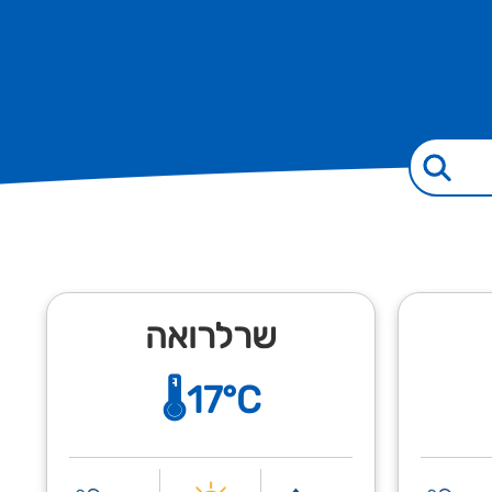
שרלרואה
🌡️17°C