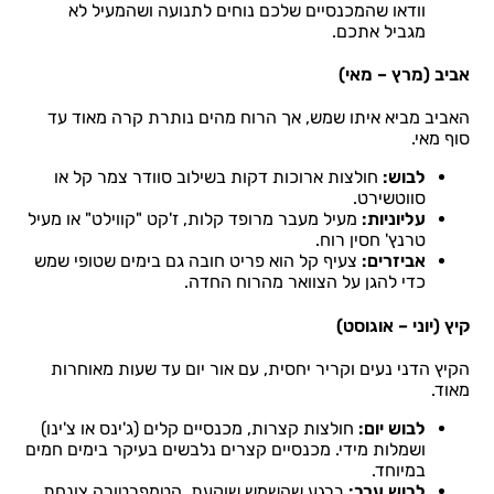
וודאו שהמכנסיים שלכם נוחים לתנועה ושהמעיל לא
מגביל אתכם.
אביב (מרץ – מאי)
האביב מביא איתו שמש, אך הרוח מהים נותרת קרה מאוד עד
סוף מאי.
לבוש:
חולצות ארוכות דקות בשילוב סוודר צמר קל או
סווטשירט.
עליוניות:
מעיל מעבר מרופד קלות, ז'קט "קווילט" או מעיל
טרנץ' חסין רוח.
אביזרים:
צעיף קל הוא פריט חובה גם בימים שטופי שמש
כדי להגן על הצוואר מהרוח החדה.
קיץ (יוני – אוגוסט)
הקיץ הדני נעים וקריר יחסית, עם אור יום עד שעות מאוחרות
מאוד.
לבוש יום:
חולצות קצרות, מכנסיים קלים (ג'ינס או צ'ינו)
ושמלות מידי. מכנסיים קצרים נלבשים בעיקר בימים חמים
במיוחד.
לבוש ערב:
ברגע שהשמש שוקעת, הטמפרטורה צונחת.