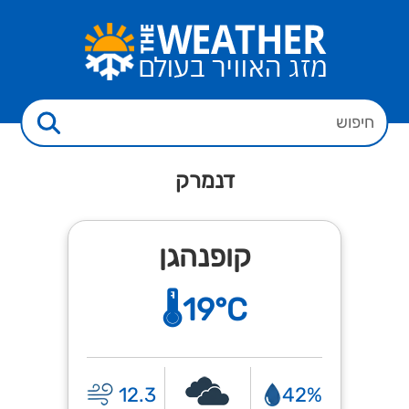
דנמרק
קופנהגן
🌡️19°C
12.3
42%