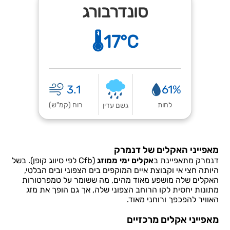
סונדרבורג
🌡️17°C
3.1
61%
לחות
רוח (קמ"ש)
גשם עדין
מאפייני האקלים של דנמרק
דנמרק מתאפיינת ב
אקלים ימי ממוזג
(Cfb לפי סיווג קופן). בשל
היותה חצי אי וקבוצת איים המוקפים בים הצפוני ובים הבלטי,
האקלים שלה מושפע מאוד מהים, מה ששומר על טמפרטורות
מתונות יחסית לקו הרוחב הצפוני שלה, אך גם הופך את מזג
האוויר להפכפך ורוחני מאוד.
מאפייני אקלים מרכזיים