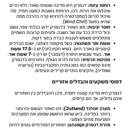
רוחות עזות:
דנמרק היא מדינה שטוחה מאוד, ללא הרים
שיבלמו את הרוח. לכן, הרוחות נושבות כמעט תמיד, מה
שיכול לגרום לטמפרטורה להרגיש קרה בהרבה ממה
שהיא בפועל (Wind Chill).
חוסר יציבות:
מזג האוויר בדנמרק ידוע כבלתי צפוי. גשם
יכול לרדת בכל עת של השנה, ולעיתים קרובות השמיים
מתחלפים משמש לעננות כבדה בתוך דקות.
שעות אור משתנות:
בשל מיקומה הצפוני, ישנם הבדלים
קיצוניים באורך היום. בשיא הקיץ (יוני) יש כ-
17.5 שעות
אור
, בעוד שבשיא החורף (דצמבר) יש רק כ-
7 שעות אור
.
מתינות תרמית:
הודות לזרם הגולף, החורפים בדנמרק
אינם קפואים כמו בשכנותיה הסקנדינביות (נורווגיה
ושוודיה), והקיצים נותרים קרירים ונעימים.
דפוסי משקעים והבדלים אזוריים
דנמרק היא מדינה קטנה יחסית, ולכן ההבדלים בין האזורים
אינם גדולים, אך הם קיימים.
מערב יוטלנד (Jutland):
זהו האזור הגשום והרוחני
ביותר במדינה, כיוון שהוא הראשון שסופג את המערכות
המגיעות מהים הצפוני.
מזרח דנמרק וקופנהגן:
האזורים המזרחיים נוטים להיות