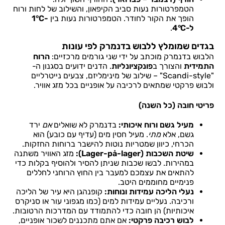
הטמפרטורות נעות סביב הקיפאון, והשילוב של לחות ורוח
הופך את הקור לחודר. הטמפרטורות נעות בין
-1°C
ל-4°C
.
בגדים שמומלץ ללבוש בדנמרק לפי עונות
הלבוש בדנמרק מוכתב על ידי שני גורמים מרכזיים:
הרוח
התמידית
והצורך ב
פונקציונליות
. הדנים ידועים בסגנון ה-
"Scandi-style" – שילוב של מינימליזם, צבעים נייטרליים
ולבוש פרקטי שמתאים לרכיבה על אופניים בכל מזג אוויר.
פריטי חובה (כל השנה)
מעיל גשם ורוח איכותי:
בדנמרק לא שואלים
אם
ירד
גשם, אלא
מתי
. מעיל חסין מים (עדיף עם כובע) הוא
הכרחי, כיוון שמטריות נוטות להישבר ברוחות החזקות.
שיטת השכבות (Lager-på-lager):
מזג האוויר משתנה
במהירות. לבשו שכבות שניתן להסיר ולהוסיף בקלות כדי
להתאים את עצמכם למעבר בין החוץ הרוחני לחללים
פנימיים מחוממים היטב.
נעלי הליכה עמידות ונוחות:
קופנהגן היא עיר של הליכה
ורכיבה. נעליים עמידות למים (כמו מגפוני עור או סניקרס
איכותיות) הן חובה כדי להתמודד עם המדרכות הרטובות.
לבוש רכיבה פרקטי:
אם אתם מתכננים לשכור אופניים,