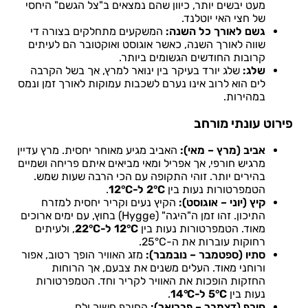
מעט יבשים יותר, כיוון שהם נמצאים ב"צל הגשם" היחסי
של חצי האי יוטלנד.
גשם לאורך כל השנה:
המשקעים מתחלקים בצורה די
שווה לאורך השנה, כאשר אוגוסט ואוקטובר הם לעיתים
קרובות החודשים הגשומים ביותר.
שלג:
שלג יורד בעיקר בין ינואר למרץ, אך בשל הקרבה
לים הוא לרוב אינו נערם לשכבות עמוקות לאורך זמן ונמס
במהירות.
פירוט עונתי מורחב
אביב (מרץ – מאי):
האביב מגיע מאוחר יחסית. מרץ עדיין
מרגיש חורפי, אך אפריל ומאי מביאים איתם פריחה ושמיים
בהירים יותר. זוהי התקופה עם הכי הרבה שעות שמש.
הטמפרטורות נעות בין
2°C ל-12°C
.
קיץ (יוני – אוגוסט):
הקיץ נעים וקריר יחסית למזרח
התיכון. זהו זמן ה"היגה" (Hygge) בחוץ, עם ימים ארוכים
מאוד. הטמפרטורות נעות בין
12°C ל-22°C
, ולעיתים
רחוקות עוברות את ה-25°C.
סתיו (ספטמבר – נובמבר):
מזג האוויר הופך רטוב, אפור
ורוחני מאוד. העלים משנים את צבעם, אך הרוחות
החזקות הופכות את האוויר לקריר וחד. הטמפרטורות
נעות בין
5°C ל-14°C
.
חורף (דצמבר – פברואר):
החורף חשוך ולח.