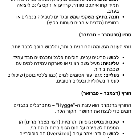
תמיד קחו איתכם סוודר, קרדיגן או ז'קט ג'ינס ליציאה
בערב.
חובה בתיק:
משקפי שמש ובגד ים לטבילה בנמלים או
בחופים (הדנים אוהבים לשחות בקיץ).
סתיו (ספטמבר – נובמבר)
זוהי העונה הגשומה והרוחנית ביותר, והלבוש הופך לכבד יותר.
לבוש:
סריגים עבים, חולצות פלנל ומכנסיים מבד עמיד.
עליוניות:
מעיל גשם רציני או פארקה עמידה למים עם
שכבת בידוד.
נעליים:
מגפי עור אטומים למים (כמו צ'לסי בוטס) שיכולים
לעמוד בשלוליות ובעלים רטובים.
חורף (דצמבר – פברואר)
החורף בדנמרק הוא עונת ה-"Hygge" – מתכרבלים בבגדים
חמים כדי לנצח את החושך והקור הלח.
שכבות בסיס:
גופיות ותרמיות (רצוי מצמר מרינו) הן
המפתח לשמירה על חום הגוף ברוחות החורף.
לבוש:
סוודרי צמר עבים (Oversized הם פופולריים