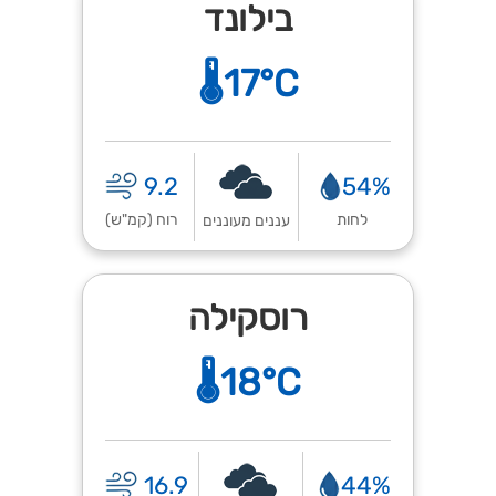
בילונד
🌡️17°C
9.2
54%
לחות
רוח (קמ"ש)
עננים מעוננים
רוסקילה
🌡️18°C
16.9
44%