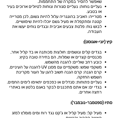
שאפשר להסיר במקרה של התחממות.
נעליים נוחות: נעליים סגורות ונוחות לטיולים ארוכים בעיר
או בטבע.
מטרייה: האביב בהונגריה עלול להיות גשום, לכן מטרייה
קטנה ומתקפלת או מעיל גשם יוכלו להיות שימושיים.
לבוש נוח: פלטת צבעים אביבית ובגדים נוחים יעשו את
העבודה.
קיץ (יוני-אוגוסט):
בגדים קלים ונושמים: חולצות מכותנה או בד קליל אחר,
מכנסיים קצרים או שמלות, הם בחירה טובה בקיץ.
כובע רחב שוליים: להגנה מהשמש.
משקפי שמש: משקפיים עם מסנן UV להגנה על העיניים.
קרם הגנה: קרם הגנה חשוב להגן על העור מקרינת
השמש החזקה.
נעליים פתוחות: סנדלים או כפכפים יתאימו לימים החמים.
בגדי ים: אם אתם מתכננים לבקר באגם בלטון או באתרי
רחצה אחרים.
סתיו (ספטמבר-נובמבר):
מעיל קל: מעיל קליל או ג'קט נגד רוח ומים מומלץ למזג
האוויר הקריר והגשום.