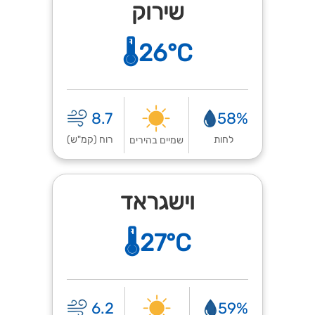
שירוק
🌡️26°C
8.7
58%
לחות
רוח (קמ"ש)
שמיים בהירים
וישגראד
🌡️27°C
6.2
59%