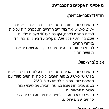
מאפייני האקלים בהטנגריה:
חורף (דצמבר-פברואר):
טמפרטורות: בחורף, הטמפרטורות בהונגריה נעות בין
-2°C ל-5°C, אך באזורים הרריים הטמפרטורות עלולות
לרדת מתחת לאפס, ואף למינוס 10 מעלות צלזיוס.
שלג: בחורף, ייתכנו שלגים קלים עד בינוניים, במיוחד
באזורי ההרים.
לחות: הלחות נמוכה יחסית בחורף, מה שמגביר את
תחושת הקור.
אביב (מרץ-מאי):
טמפרטורות: באביב, הטמפרטורות עולות בהדרגה ונעות
בין 10°C ל-20°C. סוף האביב יכול להיות חמים מאוד עם
טמפרטורות שיכולות להגיע גם ל-25°C.
גשם: אביב הוא עונה גשומה יחסית, עם סיכוי גבוה
לגשמים פתאומיים.
טבע: הטבע מתעורר לחיים, עם פריחה מרהיבה של
פרחים ועצים ירוקים.