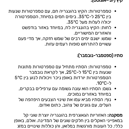
קיץ (יוני-אוגוסט):
טמפרטורות: הקיץ בהונגריה חם, עם טמפרטורות שנעות
בין 25°C ל-35°C. בימים חמים במיוחד, הטמפרטורה
יכולה לעלות מעל 35°C.
לחות: הקיץ בהונגריה לח, במיוחד באזור בודפשט
והאזורים המישוריים.
שמש: ישנם ימים רבים של שמש חזקה, אך מדי פעם
עשויים להתרחש סופות רעמים עזות.
סתיו (ספטמבר-נובמבר):
טמפרטורות: הסתיו מתחיל עם טמפרטורות מתונות
שנעות בין 15°C ל-25°C, אך לקראת נובמבר
הטמפרטורות יורדות באופן ניכר ויכולות לנוע בין 5°C
ל-10°C.
גשם: הסתיו הוא עונה גשומה עם ערפילים בבקרים,
במיוחד באזורים נמוכים.
נוף: הסתיו מביא עמו את שינוי הצבעים היפהפה של
העלים, עם גוונים של צהוב, כתום ואדום.
מסקנה:
האזוריות הגאוגרפית בהונגריה יוצרת שוני קל
במאפייני האקלים בין חלקים שונים של המדינה. אולם, באופן
כללי, כל העונות מורגשות במלואן, והן כוללות שינויים במזג