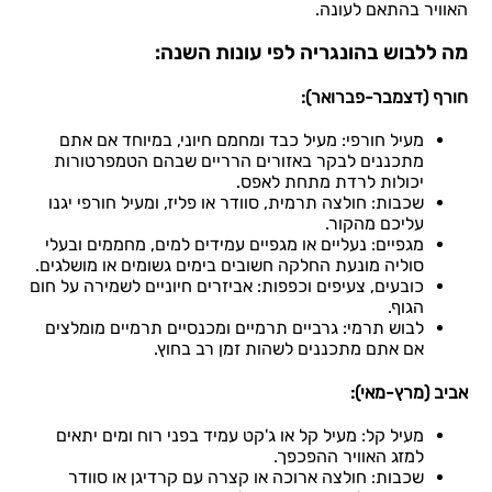
האוויר בהתאם לעונה.
מה ללבוש בהונגריה לפי עונות השנה:
חורף (דצמבר-פברואר):
מעיל חורפי: מעיל כבד ומחמם חיוני, במיוחד אם אתם
מתכננים לבקר באזורים הרריים שבהם הטמפרטורות
יכולות לרדת מתחת לאפס.
שכבות: חולצה תרמית, סוודר או פליז, ומעיל חורפי יגנו
עליכם מהקור.
מגפיים: נעליים או מגפיים עמידים למים, מחממים ובעלי
סוליה מונעת החלקה חשובים בימים גשומים או מושלגים.
כובעים, צעיפים וכפפות: אביזרים חיוניים לשמירה על חום
הגוף.
לבוש תרמי: גרביים תרמיים ומכנסיים תרמיים מומלצים
אם אתם מתכננים לשהות זמן רב בחוץ.
אביב (מרץ-מאי):
מעיל קל: מעיל קל או ג'קט עמיד בפני רוח ומים יתאים
למזג האוויר ההפכפך.
שכבות: חולצה ארוכה או קצרה עם קרדיגן או סוודר