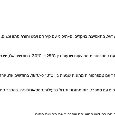
ראל, מתאפיינת באקלים ים-תיכוני עם קיץ חם ויבש וחורף מתון וגשום.
בין 25°C ל-30°C. בחודשים אלו, יש מעט מאוד גשם אם בכלל.
10 ל-18°C. בחודשים אלו, יורדים מרבית המשקעים השנתיים של חיפה.
מים עם טמפרטורות מתונות וגידול בפעילות המטאורולוגית. במהלך התקו
בוהה בחודשי הקיץ, מה שמגביר את תחושת החום.