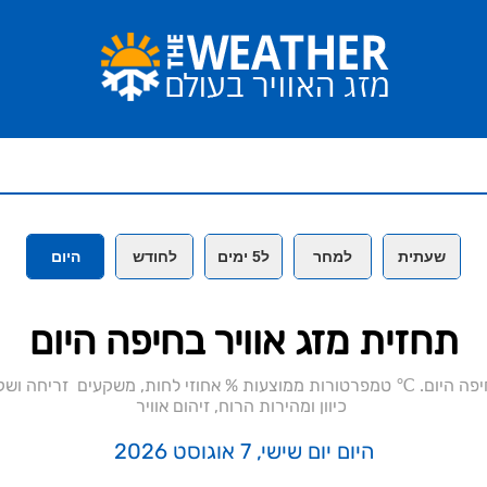
שעתית
למחר
ל5 ימים
לחודש
היום
תחזית מזג אוויר בחיפה היום
חיפה היום. ℃ טמפרטורות ממוצעות % אחוזי לחות, משקעים ️ זריחה ו
️ כיוון ומהירות הרוח, זיהום אוויר
היום יום שישי, 7 אוגוסט 2026