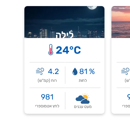
לילה
24°C
4.2
% 81
ש)
לחות
רוח (קמ"ש)
981
פרי
לחץ אטמוספרי
מעט עננים