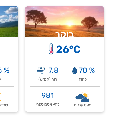
בוקר
26°C
% 46
7.8
% 70
לחות
רוח (קמ"ש)
ל
981
לחץ אטמוספרי
מעט עננים
שמיים