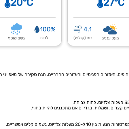
🌡️20°C
🌡️27°C
100%
4.1
רוח (קמ"ש)
לחות
ר
מעט עננים
גשם שוטף
פים, האזורים הפנימיים והאזורים ההרריים. הנה סקירה של מאפייני הא
ים קצרים, ושמלות. בגדי ים אם מתכננים להיות בחוף.
ות צלזיוס. גשמים קלים אפשריים.