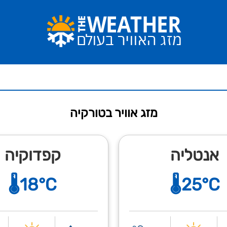
מזג אוויר בטורקיה
אנטליה
קפדוקיה
🌡️18°C
🌡️25°C