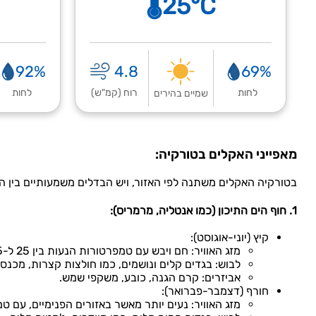
🌡️25°C
92%
4.8
69%
לחות
רוח (קמ"ש)
לחות
שמיים בהירים
מאפייני האקלים בטורקיה:
בטורקיה האקלים משתנה לפי האזור, ויש הבדלים משמעותיים בין החו
1. חוף הים התיכון (כמו אנטליה, מרמריס):
קיץ (יוני-אוגוסט):
מזג האוויר: חם ויבש עם טמפרטורות הנעות בין 25 ל-35 מעלות צלזיוס. לחות גבוהה.
לבוש: בגדים קלים ונושמים, כמו חולצות קצרות, מכנסי
אביזרים: קרם הגנה, כובע, משקפי שמש.
חורף (דצמבר-פברואר):
מזג האוויר: נעים יותר מאשר באזורים הפנימיים, עם טמפרטורות הנעות בין 10 ל-20 מעל