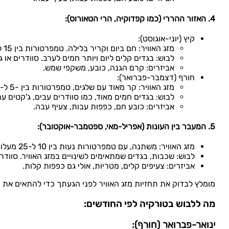
4. האזור ההררי (כמו קפדוקיה, הרי הטאורוס):
קיץ (יוני-אוגוסט):
מזג האוויר: חם ביום וקריר בלילה. טמפרטורות בין 15 ל-30 מעלות צלזיוס.
לבוש: בגדים קלים ליום ויותר חמים לערב. סוודרים או ג
אביזרים: קרם הגנה, כובע, משקפי שמש.
חורף (דצמבר-פברואר):
מזג האוויר: קר מאוד עם שלגים, טמפרטורות בין -5 ל-10 מעלות צלזיוס.
לבוש: בגדים חמים מאוד, כמו סוודרים עבים, ג'קטים עם 
אביזרים: כובע חם, כפפות עבות, צעיף עבה.
5. המעבר בין העונות (אפריל-מאי, ספטמבר-אוקטובר):
מזג האוויר: משתנה, עם טמפרטורות נעות בין 10 ל-25 מעלות צלזיוס. ייתכנו גשמים קלים.
לבוש: שכבות, בגדים שמתאימים לשינויים במזג האוויר. סוודרי
אביזרים: צעיפים קלים, מטריות, אולי גם כפפות קלות.
מומלץ לבדוק את תחזיות מזג האוויר לפני הגעתך כדי להתאים את
מה ללבוש בטורקיה לפי החודשים:
ינואר-פברואר (חורף):