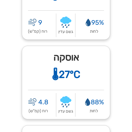
9
95%
לחות
רוח (קמ"ש)
גשם עדין
אוסקה
🌡️27°C
4.8
88%
לחות
רוח (קמ"ש)
גשם עדין