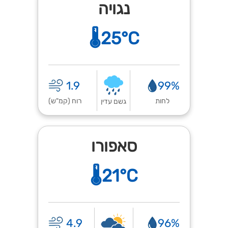
נגויה
🌡️25°C
1.9
99%
לחות
רוח (קמ"ש)
גשם עדין
סאפורו
🌡️21°C
4.9
96%