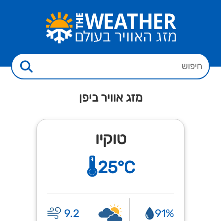
מזג אוויר ביפן
טוקיו
🌡️25°C
9.2
91%