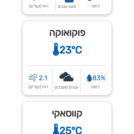
לחות
רוח (קמ"ש)
מעט עננים
פוקואוקה
🌡️23°C
2.1
83%
לחות
רוח (קמ"ש)
עננים מעוננים
קווסאקי
🌡️25°C