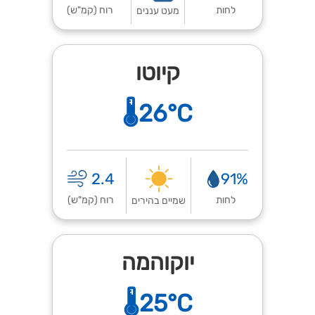
לחות
רוח (קמ"ש)
מעט עננים
קיוטו
🌡️26°C
2.4
91%
לחות
רוח (קמ"ש)
שמיים בהירים
יוקוהמה
🌡️25°C