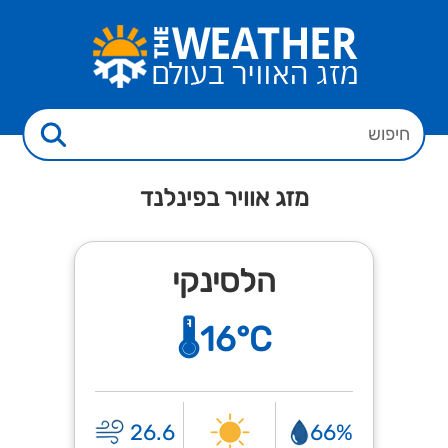
מזג אוויר בפינלנד
הלסינקי
🌡️16°C
26.6
66%